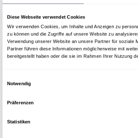
QA & Testing Experten
Diese Webseite verwendet Cookies
Wir verwenden Cookies, um Inhalte und Anzeigen zu personal
Durch die Zusammenarbeit mit erfahrenen QA-Spezialisten
garantieren wir, dass Ihre Anwendung auf allen Geräten einwandfrei
zu können und die Zugriffe auf unsere Website zu analysier
funktioniert.
Verwendung unserer Website an unsere Partner für soziale 
Partner führen diese Informationen möglicherweise mit weit
bereitgestellt haben oder die sie im Rahmen Ihrer Nutzung 
Einwilligungsauswahl
Ihre Idee, unser Code. Made in Linz. 🇦🇹
Notwendig
Projekt starten
Hauptmenü
Präferenzen
Startseite
Leistungen
Statistiken
Fallstudien
Über Uns
Kundenstimmen