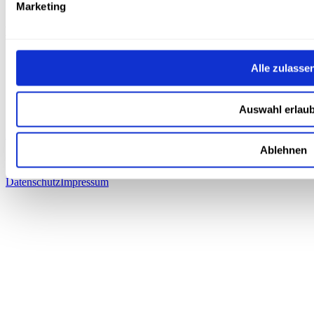
Kontakt
Marketing
Lösungen
Übersicht
Alle zulasse
Eine App erstellen
Zu Flutter wechseln
Flutter-Support
Auswahl erlau
Software nach Maß
LinkedIn
Instagram
X
Ablehnen
©
2026
Drina Software e.U. Alle Rechte vorbehalten.
Datenschutz
Impressum